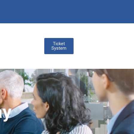
Ticket
System
ay