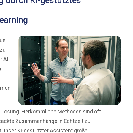
g durch KI-gestütztes
earning
aus
 zu
er
AI
s
ehmen
le Lösung. Herkömmliche Methoden sind oft
rsteckte Zusammenhänge in Echtzeit zu
ert unser KI-gestützter Assistent große